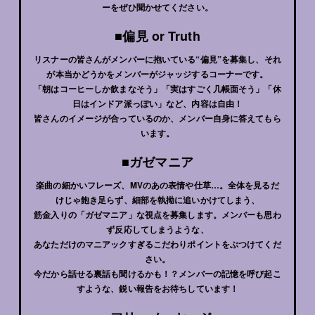
ーをぜひ聞かせてください。
■偏見 or Truth
リスナーの皆さんがメンバーに抱いている“偏見”を募集し、それ
が本当かどうかをメンバーがジャッジするコーナーです。
「朝はコーヒーしか飲まなそう」「実はすごく几帳面そう」「休
日はインドア派っぽい」など、内容は自由！
皆さんのイメージが合っているのか、メンバー自身に答えてもら
います。
■ガゼマニア
楽曲の細かいフレーズ、MVのあの表情や仕草…。全体を見るだ
けじゃ飽き足らず、細部を執拗に追いかけてしまう、
筋金入りの「ガゼマニア」な視点を募集します。メンバーも思わ
ず反応してしまうような、
あなただけのマニアックすぎるこだわりポイントをぶつけてくだ
さい。
今だから話せる裏話も聞けるかも！？メンバーの記憶を呼び起こ
すような、鋭い報告をお待ちしています！