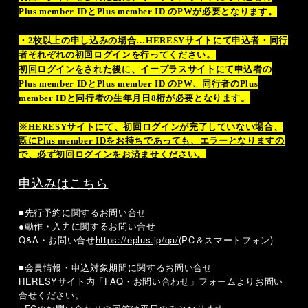
Plus member ID
と
Plus member ID
の
PW
が必要となります。
・
2
枚以上の申し込みの場合…
HERESY
サイトにて申込者・同行
者それぞれの初回ログインを行ってください。
初回ログインをされた後に、イープラスサイトにて申込者の
Plus member ID
と
Plus member ID
の
PW
、同行者の
Plus
member ID
と同行者の生年月日
8
桁が必要となります。
※
HERESY
サイトにて、初回ログインが完了していない場合、
既に
Plus member ID
をお持ちであっても、エラーとなりますの
で、必ず初回ログインをお済ませください。
申込みはこちら
■先行予約に関するお問い合せ
●動作・入力に関するお問い合せ
Q&A
・お問い合せ
https://eplus.jp/qa/
(PC
＆スマートフォン
)
■会員情報・申込対象期間に関するお問い合せ
HERESY
サイト内「
FAQ
・お問い合わせ」フォームよりお問い
合せください。