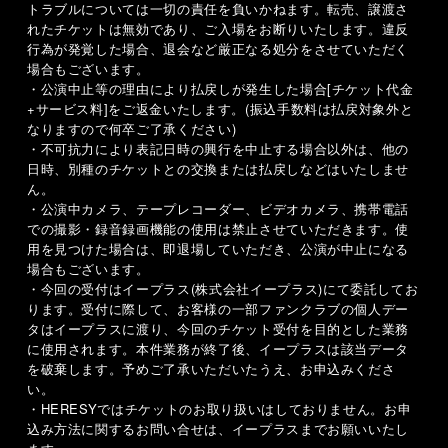
トラブルについては一切の責任を負いかねます。転売、譲渡さ
れたチケットは無効であり、ご入場をお断りいたします。違反
行為が発覚した場合、退会など厳正なる処分をさせていただく
場合もございます。
・公演中止等の理由により払戻しが発生した場合
[
チケット代金
+
サービス料
]
をご返金いたします。
(
振込手数料は払戻対象外と
なりますので何卒ご了承ください
)
・不可抗力により表記日時の興行を中止する場合以外は、他の
日時、別種のチケットとの交換または払戻しなどはいたしませ
ん。
・公演中カメラ、テープレコーダー、ビデオカメラ、携帯電話
での撮影・録音録画機能の使用は禁止させていただきます。使
用を見つけた場合は、即退場していただき、公演が中止になる
場合もございます。
・今回の受付はイープラス
(
株式会社イープラス
)
にて委託してお
ります。受付に際して、お客様の一部ファンクラブの個人デー
タはイープラスに渡り、今回のチケット受付を目的とした業務
に使用されます。本件業務が終了後、イープラスは該当データ
を破棄します。予めご了承いただいたうえ、お申込みくださ
い。
・
HERESY
ではチケットのお取り扱いはしておりません。お申
込み方法に関するお問い合せは、イープラスまでお願いいたし