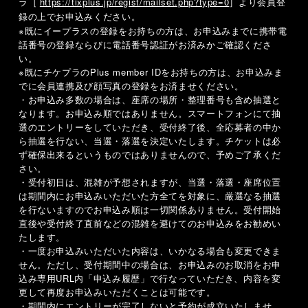
ラ
https://tixplus.jp/regist/mailset.php?type=0
］
より会員登
［
録の上でお申込みください。
※既にイープラスの登録をお持ちの方は、お申込みまでに携帯電
話番号の登録ならびに電話番号認証がお済みかご確認くださ
い。
※既にチケプラの
Plus member ID
をお持ちの方は、お申込みま
でに会員連携及び顔写真の登録をお済ませください。
・お申込み多数の場合は、座席の場所・整理番号も含め抽選と
なります。お申込み順ではありません。スマートフォンにて抽
選のエントリーをしていただき、受付終了後、全応募者の中か
ら抽選を行ない、当選・落選を決定いたします。チケットは必
ず確保出来るというものではありませんので、予めご了承くだ
さい。
・受付初日は、混雑が予想されますが、当選・落選・座席位置
は期間内にお申込みいただいた方全てを対象に、厳選なる抽選
を行ないますのでお申込み順は一切関係ありません。受付開始
直後や受付終了直前などの混雑を避けてのお申込みをお勧めい
たします。
・一度お申込みいただいた内容は、いかなる場合も変更できま
せん。ただし、受付期間中の場合は、お申込みのお取消をお申
込み専用
URL
内「申込み履歴」で行なっていただき、内容を変
更して再度お申込みいただくことは可能です。
・期間内にエントリーが完了しないと予約が成立いたしませ