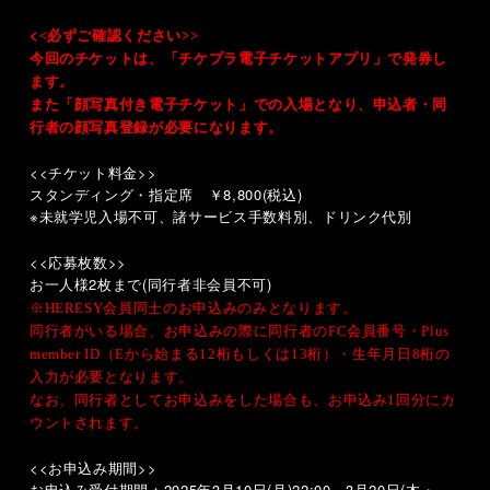
<
<
必ずご確認ください
>>
今回のチケットは、「チケプラ電子チケットアプリ」で発券し
ます。
また「顔写真付き電子チケット」での入場となり、申込者・同
行者の顔写真登録が必要になります。
<<
チケット料金
>>
スタンディング・指定席 ￥
8,800(
税込
)
※未就学児入場不可、諸サービス手数料別、ドリンク代別
<<
応募枚数
>>
お一人様
2
枚まで
(
同行者非会員不可
)
※
HERESY
会員同士のお申込みのみとなります。
同行者がいる場合、お申込みの際に同行者の
FC
会員番号・
Plus
member ID
（
E
から始まる
12
桁もしくは
13
桁）・生年月日
8
桁の
入力が必要となります。
なお、同行者としてお申込みをした場合も、お申込み
1
回分にカ
ウントされます。
<<
お申込み期間
>>
お申込み受付期間：
2025
年
3
月
10
日
(
月
)22:00
～
3
月
20
日
(
木・