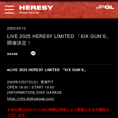
2025/03/10
LIVE 2025 HERESY LIMITED 「SIX GUNʼS」
開催決定！
SHARE
■
LIVE 2025 HERESY LIMITED
「
SIX GUNʼS
」
2025
年
5
月
27
日
(
火
)
豊洲
PIT
OPEN 18:00 / START 19:00
[INFORMATION] DISK GARAGE
https://info.diskgarage.com/
※各公演の
OPEN/START
時間は状況により変更になる可能性が
ございます。