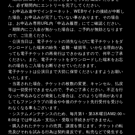
ん。必ず期間内にエントリーを完了してください。
・お申込み途中でインターネット、
WEB
サイトの接続が中断し
た場合、お申込みが完了していない事があります。その場合
は、お申込み専用
URL
内「申込み履歴」にてご確認ください。
・期限内にご入金が無かった場合は、ご予約が無効となります
ので、ご注意ください。
・公演当日は、電子チケットの消失ならびに電子チケットをダ
ウンロードした端末の紛失・盗難・破損等、いかなる理由があ
っても電子チケットの再発行はできかねますので、何卒ご了承
ください。また、電子チケットをダウンロードした端末をお忘
れの場合もご入場をお断りさせていただきます。
電子チケットは公演日まで大切に保管くださいますようお願い
いたします。
・当選された場合、チケットの枚数の変更、キャンセル、払戻
等は一切受付できませんので、予めご了承ください。不正を行
なった申込みなどが発覚した場合は、どのような理由がありま
してもファンクラブの退会や今後のチケット先行受付を受けら
れなくなる事もございます。
・システムメンテナンスのため、毎月第
1
・第
3
木曜日
AM2:00
～
8:00
までは申込み・支払い・受取り手続きができません。
・購入されたチケットの売買、譲渡を禁じます。チケットの転
売及びそれを試みる行為は契約違反です。転売などで発生する