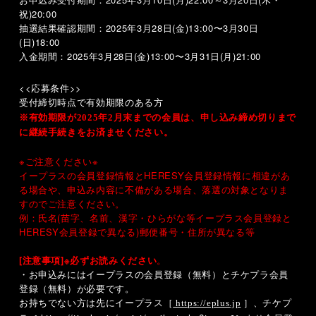
祝
)20:00
抽選結果確認期間：
2025
年
3
月
28
日
(
金
)13:00
〜
3
月
30
日
(
日
)18:00
入金期間：
2025
年
3
月
28
日
(
金
)13:00
〜
3
月
31
日
(
月
)21:00
<<
応募条件
>>
受付締切時点で有効期限のある方
※有効期限が
2025
年2月末までの会員は、申し込み締め切りまで
に継続手続きをお済ませください。
※ご注意ください※
イープラスの会員登録情報と
HERESY
会員登録情報に相違があ
る場合や、申込み内容に不備がある場合、落選の対象となりま
すのでご注意ください。
例：氏名
(
苗字、名前、漢字・ひらがな等イープラス会員登録と
HERESY
会員登録で異なる
)
郵便番号・住所が異なる等
[注意事項]※必ずお読みください
。
・お申込みにはイープラスの会員登録（無料）とチケプラ会員
登録（無料）が必要です。
お持ちでない方は先にイープラス
、チケプ
［
https://eplus.jp
］