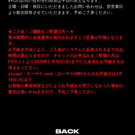
※
FC
のお問い合わせの回答は平日のみとなります。
土曜・日曜・祝日にいただきましたお問い合わせは、翌営業日
より順次回答させていただきます。予めご了承ください。
★ご入会・ご継続をご希望の方へ
★
受付期間内に会員番号が発行されますとご応募が可能となりま
す。
お手続き方法により、ご入金がシステムに反映されるまでのお
時間が異なりますので、チケットのお申込みをご希望の方は、
FC
サイトより
2025
年
3
月
19
日
(
水
)
までに入金含むお手続きをお
済ませください。
※
Loppi
・ローチケ
.com
・ローチケ
HMV
からのお手続きは
3
月
18
日
(
火
)
まで
お客様の通信状況などによりお手続きが完了しなかった場合の
責任は負いかねますので、予めご了承ください。