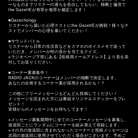
ーなものまでリスナーの過ちを告白してもらい、独断と偏見で
the GazettEが有罪か無罪か裁定します！
■Gazechology
リスナーから届いた心理テストにthe GazettEが挑戦！様々なテ
ストでメンバーの心理を暴いてください！
■サウンドバトル
リスナーから日常の生活音などをスマホのボイスメモで送って
いただき、メンバーが何の音かを当てるクイズ。
※ラジオページ下部にある【投稿用メールアドレス】より音を添
付してお送りください。
■コーナー案募集中！
RADIO JACKのコーナーはメンバーの独断で決定します。
あなたの企画するコーナー案が採用されるかも！？
この他にフリーメッセージもどんどん投稿してください！
メッセージを読まれた方には番組オリジナルステッカーをプレ
ゼント！
皆様からのメッセージをお待ちしてます！
※メッセージ募集期間中に全てのコーナーメッセージを募集し、
放送回ごとにランダムにコーナーを組み替えて収録します。
※その月の放送回に含まれなかったコーナーと投稿メッセージは
次回の放送回に使用させていただく場合がございます。予めご