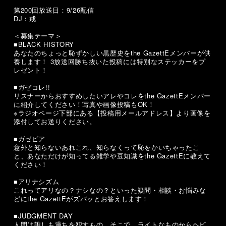
第200回放送日：9/26配信
DJ：戒
＜募集テーマ＞
■BLACK HISTORY
あなたのちょっと恥ずかしい黒歴史をthe GazettEメンバーが供
養します！ 3放送回勝ち抜いた投稿には特別なステッカーをプ
レゼント！
■ガゼコレ!!
リスナーからおすすめしたいアレやコレをthe GazettEメンバー
に紹介してください！写真や画像投稿もOK！
※ラジオページ下部にある【投稿用メールアドレス】より画像を
添付してお送りください。
■ガゼビア
意外と知らないあれこれ、知らなくって恥をかいちゃったこ
と、あなただけが知ってる雑学や豆知識をthe GazettEに教えて
ください！
■アリナシズム
これってアリなの？ナシなの？といった疑問・相談・お悩みな
どにthe GazettEがズバッとお答えします！
■JUDGMENT DAY
人間は誰しも過ちを犯すもの。そこで、ライトなものからヘビ