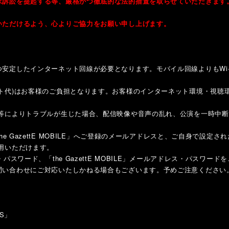
求訴訟を提起する等、厳格かつ徹底的な法的措置を取らせていただきます
いただけるよう、心よりご協力をお願い申し上げます。
安定したインターネット回線が必要となります。モバイル回線よりもWi-
ット代)はお客様のご負担となります。お客様のインターネット環境・視聴
ム等によりトラブルが生じた場合、配信映像や音声の乱れ、公演を一時中
he GazettE MOBILE」へご登録のメールアドレスと、ご自身で設定
用いただけます。
パスワード、「the GazettE MOBILE」メールアドレス・パスワー
問い合わせにご対応いたしかねる場合もございます。予めご注意ください
’S」