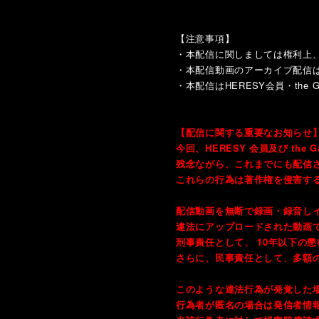
【注意事項】
・本配信に関しましては権利上
・本配信動画のアーカイブ配信は202
・本配信はHERESY会員・the G
【配信に関する重要なお知らせ
今回、HERESY 会員及び th
残念ながら、これまでにも配信
これらの行為は著作権を侵害す
配信動画を無断で録画・録音し
違法にアップロードされた動画
刑事責任として、 10年以下の
さらに、民事責任として、多額
このような違法行為が発覚した
行為者が匿名の場合は発信者情